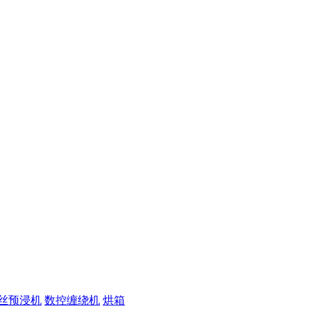
丝预浸机
数控缠绕机
烘箱