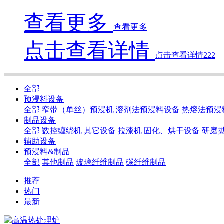
查看更多
查看更多
点击查看详情
点击查看详情222
全部
预浸料设备
全部
窄带（单丝）预浸机
溶剂法预浸料设备
热熔法预浸
制品设备
全部
数控缠绕机
其它设备
拉漆机
固化、烘干设备
研磨
辅助设备
预浸料&制品
全部
其他制品
玻璃纤维制品
碳纤维制品
推荐
热门
最新