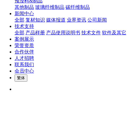
预浸料&制品
其他制品
玻璃纤维制品
碳纤维制品
新闻中心
全部
复材知识
媒体报道
业界资讯
公司新闻
技术支持
全部
产品样册
产品使用说明书
技术文件
软件及其它
案例展示
荣誉资质
合作伙伴
人才招聘
联系我们
会员中心
繁体
300mm型实验室专用浸胶机
300mm型实验室专用浸胶机
新型300mm型实验室专用浸胶机
300mm型实验室专用浸胶机主要用于“溶液浸渍法”
马树脂等树脂溶液浸润各类纤维织物，通过放卷、浸渍、