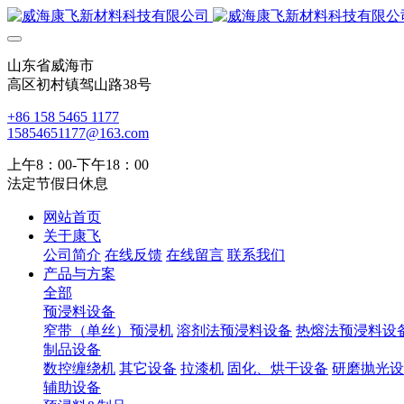
山东省威海市
高区初村镇驾山路38号
+86 158 5465 1177
15854651177@163.com
上午8：00-下午18：00
法定节假日休息
网站首页
关于康飞
公司简介
在线反馈
在线留言
联系我们
产品与方案
全部
预浸料设备
窄带（单丝）预浸机
溶剂法预浸料设备
热熔法预浸料设
制品设备
数控缠绕机
其它设备
拉漆机
固化、烘干设备
研磨抛光设
辅助设备