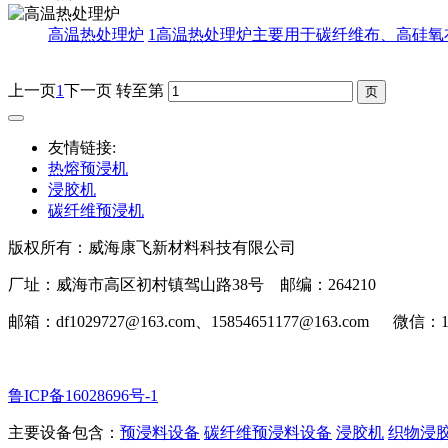
高温热处理炉
1高温热处理炉主要用于碳纤维布、高硅氧
上一页
1
下一页
转至第
友情链接:
热熔预浸机
浸胶机
碳纤维预浸机
版权所有：威海康飞新材料科技有限公司
厂址：威海市高区初村镇驾山路38号 邮编：264210
邮箱：df1029727@163.com、15854651177@163.com 微信：15
鲁ICP备16028696号-1
主要设备包含：
预浸料设备
碳纤维预浸料设备
浸胶机
织物浸