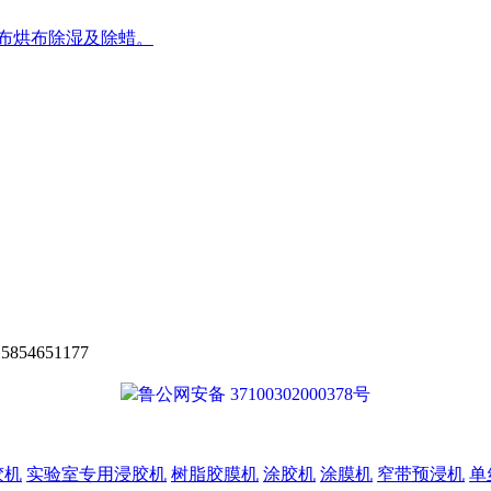
布烘布除湿及除蜡。
854651177
鲁公网安备 37100302000378号
胶机
实验室专用浸胶机
树脂胶膜机
涂胶机
涂膜机
窄带预浸机
单