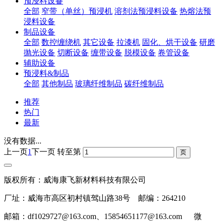
预浸料设备
全部
窄带（单丝）预浸机
溶剂法预浸料设备
热熔法预
浸料设备
制品设备
全部
数控缠绕机
其它设备
拉漆机
固化、烘干设备
研磨
抛光设备
切断设备
缠带设备
脱模设备
卷管设备
辅助设备
预浸料&制品
全部
其他制品
玻璃纤维制品
碳纤维制品
推荐
热门
最新
没有数据...
上一页
1
下一页
转至第
版权所有：威海康飞新材料科技有限公司
厂址：威海市高区初村镇驾山路38号 邮编：264210
邮箱：df1029727@163.com、15854651177@163.com 微