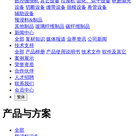
数控缠绕机
其它设备
拉漆机
固化、烘干设备
研磨抛光
设备
切断设备
缠带设备
脱模设备
卷管设备
辅助设备
预浸料&制品
其他制品
玻璃纤维制品
碳纤维制品
新闻中心
全部
复材知识
媒体报道
业界资讯
公司新闻
技术支持
全部
产品样册
产品使用说明书
技术文件
软件及其它
案例展示
荣誉资质
合作伙伴
人才招聘
联系我们
会员中心
繁体
产品与方案
全部