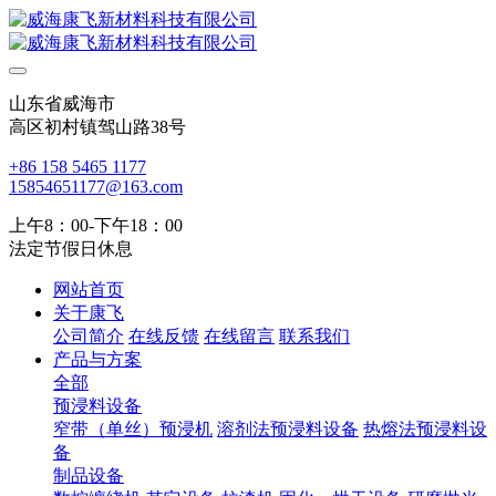
山东省威海市
高区初村镇驾山路38号
+86 158 5465 1177
15854651177@163.com
上午8：00-下午18：00
法定节假日休息
网站首页
关于康飞
公司简介
在线反馈
在线留言
联系我们
产品与方案
全部
预浸料设备
窄带（单丝）预浸机
溶剂法预浸料设备
热熔法预浸料设
备
制品设备