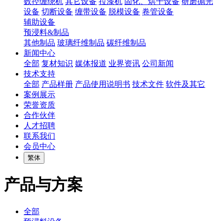
数控缠绕机
其它设备
拉漆机
固化、烘干设备
研磨抛光
设备
切断设备
缠带设备
脱模设备
卷管设备
辅助设备
预浸料&制品
其他制品
玻璃纤维制品
碳纤维制品
新闻中心
全部
复材知识
媒体报道
业界资讯
公司新闻
技术支持
全部
产品样册
产品使用说明书
技术文件
软件及其它
案例展示
荣誉资质
合作伙伴
人才招聘
联系我们
会员中心
繁体
产品与方案
全部