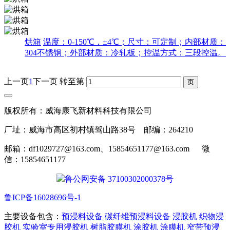
烘箱
温度：0-150℃，±4℃；尺寸：可定制；内部材质：
304不锈钢；外部材质：冷轧板；控温方式：三段控温。
上一页
1
下一页
转至第
版权所有：威海康飞新材料科技有限公司
厂址：威海市高区初村镇驾山路38号 邮编：264210
邮箱：df1029727@163.com、15854651177@163.com 微
信：15854651177
鲁公网安备 37100302000378号
鲁ICP备16028696号-1
主要设备包含：
预浸料设备
碳纤维预浸料设备
浸胶机
织物浸
胶机
实验室专用浸胶机
树脂胶膜机
涂胶机
涂膜机
窄带预浸