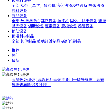
预浸料设备
全部
窄带（单丝）预浸机
溶剂法预浸料设备
热熔法预
浸料设备
制品设备
全部
数控缠绕机
其它设备
拉漆机
固化、烘干设备
研磨
抛光设备
切断设备
缠带设备
脱模设备
卷管设备
辅助设备
预浸料&制品
全部
其他制品
玻璃纤维制品
碳纤维制品
推荐
热门
最新
高温热处理炉
1高温热处理炉主要用于碳纤维布、高硅
氧布烘布除湿及除蜡。