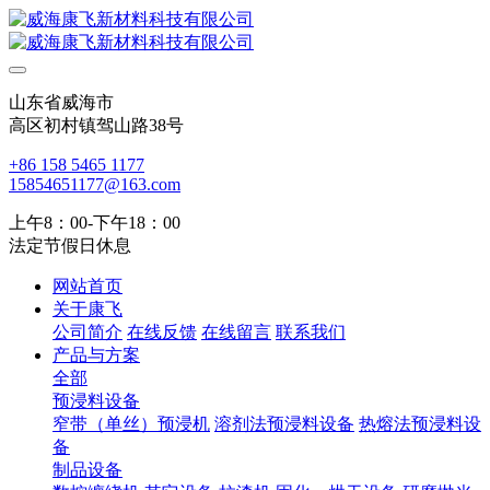
山东省威海市
高区初村镇驾山路38号
+86 158 5465 1177
15854651177@163.com
上午8：00-下午18：00
法定节假日休息
网站首页
关于康飞
公司简介
在线反馈
在线留言
联系我们
产品与方案
全部
预浸料设备
窄带（单丝）预浸机
溶剂法预浸料设备
热熔法预浸料设
备
制品设备