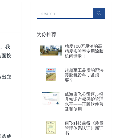
为你推荐
我
粘度100万厘泊的高
”。
精度实验室专用涂胶
全面按
机问世啦！
超越军工品质的湿法
浸胶机设备，谁想
做出郑
要？
威海康飞公司逐步提
升知识产权保护管理
水平——正版软件普
及和使用
康飞科技获得《质量
管理体系认证》新证
书
因造成