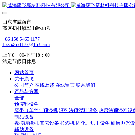
山东省威海市
高区初村镇驾山路38号
+86 158 5465 1177
15854651177@163.com
上午8：00-下午18：00
法定节假日休息
网站首页
关于康飞
公司简介
在线反馈
在线留言
联系我们
产品与方案
全部
预浸料设备
窄带（单丝）预浸机
溶剂法预浸料设备
热熔法预浸料设
制品设备
数控缠绕机
其它设备
拉漆机
固化、烘干设备
研磨抛光设
辅助设备