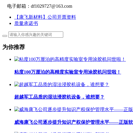
电子邮箱：df1029727@163.com
【康飞新材料】公司开票资料
质量承诺书
为你推荐
粘度100万厘泊的高精度实验室专用涂胶机问世啦！
超越军工品质的湿法浸胶机设备，谁想要？
威海康飞公司逐步提升知识产权保护管理水平——正版软