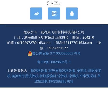
分享至：
版权所有：威海康飞新材料科技有限公司
厂址：威海市高区初村镇驾山路38号 邮编：264210
邮箱：df1029727@163.com、15854651177@163.com 微
信：15854651177
鲁公网安备 37100302000378号
鲁ICP备16028696号-1
主要设备包含：
预浸料设备
碳纤维预浸料设备
浸胶机
织物浸胶
机
实验室专用浸胶机
树脂胶膜机
涂胶机
涂膜机
窄带预浸机
单
丝预浸机
数控缠绕机
烘箱