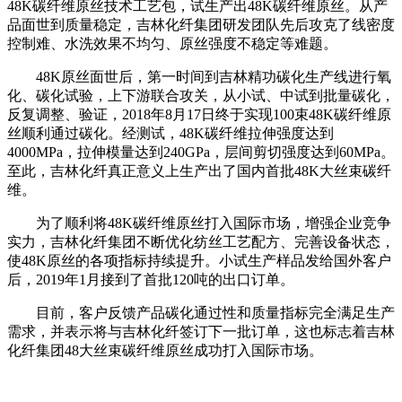
48K碳纤维原丝技术工艺包，试生产出48K碳纤维原丝。从产
品面世到质量稳定，吉林化纤集团研发团队先后攻克了线密度
控制难、水洗效果不均匀、原丝强度不稳定等难题。
48K原丝面世后，第一时间到吉林精功碳化生产线进行氧
化、碳化试验，上下游联合攻关，从小试、中试到批量碳化，
反复调整、验证，2018年8月17日终于实现100束48K碳纤维原
丝顺利通过碳化。经测试，48K碳纤维拉伸强度达到
4000MPa，拉伸模量达到240GPa，层间剪切强度达到60MPa。
至此，吉林化纤真正意义上生产出了国内首批48K大丝束碳纤
维。
为了顺利将48K碳纤维原丝打入国际市场，增强企业竞争
实力，吉林化纤集团不断优化纺丝工艺配方、完善设备状态，
使48K原丝的各项指标持续提升。小试生产样品发给国外客户
后，2019年1月接到了首批120吨的出口订单。
目前，客户反馈产品碳化通过性和质量指标完全满足生产
需求，并表示将与吉林化纤签订下一批订单，这也标志着吉林
化纤集团48大丝束碳纤维原丝成功打入国际市场。