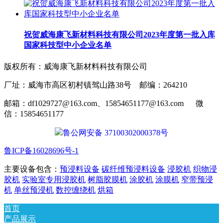
祝贺威海康飞新材料科技有限公司2023年度第一批入库
国家科技型中小企业名单
版权所有：威海康飞新材料科技有限公司
厂址：威海市高区初村镇驾山路38号 邮编：264210
邮箱：df1029727@163.com、15854651177@163.com 微
信：15854651177
鲁公网安备 37100302000378号
鲁ICP备16028696号-1
主要设备包含：
预浸料设备
碳纤维预浸料设备
浸胶机
织物浸
胶机
实验室专用浸胶机
树脂胶膜机
涂胶机
涂膜机
窄带预浸
机
单丝预浸机
数控缠绕机
烘箱
首页
产品展示