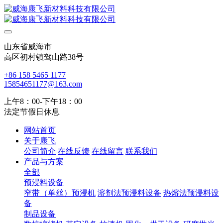
山东省威海市
高区初村镇驾山路38号
+86 158 5465 1177
15854651177@163.com
上午8：00-下午18：00
法定节假日休息
网站首页
关于康飞
公司简介
在线反馈
在线留言
联系我们
产品与方案
全部
预浸料设备
窄带（单丝）预浸机
溶剂法预浸料设备
热熔法预浸料设
备
制品设备