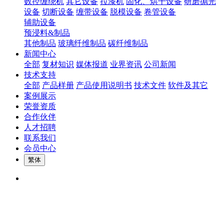
数控缠绕机
其它设备
拉漆机
固化、烘干设备
研磨抛光
设备
切断设备
缠带设备
脱模设备
卷管设备
辅助设备
预浸料&制品
其他制品
玻璃纤维制品
碳纤维制品
新闻中心
全部
复材知识
媒体报道
业界资讯
公司新闻
技术支持
全部
产品样册
产品使用说明书
技术文件
软件及其它
案例展示
荣誉资质
合作伙伴
人才招聘
联系我们
会员中心
繁体