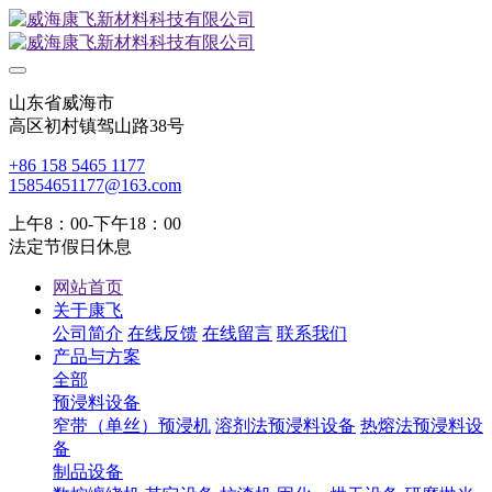
山东省威海市
高区初村镇驾山路38号
+86 158 5465 1177
15854651177@163.com
上午8：00-下午18：00
法定节假日休息
网站首页
关于康飞
公司简介
在线反馈
在线留言
联系我们
产品与方案
全部
预浸料设备
窄带（单丝）预浸机
溶剂法预浸料设备
热熔法预浸料设
备
制品设备