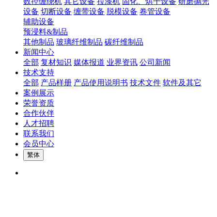
数控缠绕机
其它设备
拉漆机
固化、烘干设备
研磨抛光
设备
切断设备
缠带设备
脱模设备
卷管设备
辅助设备
预浸料&制品
其他制品
玻璃纤维制品
碳纤维制品
新闻中心
全部
复材知识
媒体报道
业界资讯
公司新闻
技术支持
全部
产品样册
产品使用说明书
技术文件
软件及其它
案例展示
荣誉资质
合作伙伴
人才招聘
联系我们
会员中心
繁体
300mm型实验室专用浸胶机
300mm型实验室专用浸胶机
新型300mm型实验室专用浸胶机