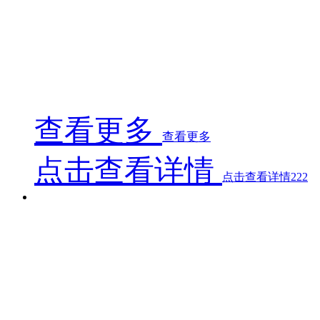
该浸胶机主要适用于最大600g/㎡以内各类纤维织物预浸
环氧树脂乙烯基树脂胶液，通过树脂浸润纤维织物并冷
却制成预浸布。此设备可实现连续对不同树脂含量要求
的各类纤维布进行浸渍、预冷却、覆膜（覆毡）、收
卷，运行安全可靠，操作简单。
查看更多
查看更多
点击查看详情
点击查看详情222
1300mm型浸胶机
1300mm型浸胶机
1300mm型浸胶机
1300mm型浸胶机主要用于300克以下各类纤维织物预浸
环氧树脂、酚醛树脂等溶剂型热固性树脂溶液的正常使
用要求，通过树脂浸润纤维织物并烘干制成预浸布。此
设备可实现连续对不同树脂含量要求的各类纤维布的预