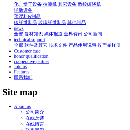
化、烘干设备
拉漆机
其它设备
数控缠绕机
辅助设备
预浸料&制品
碳纤维制品
玻璃纤维制品
其他制品
news
全部
复材知识
媒体报道
业界资讯
公司新闻
technical support
全部
软件及其它
技术文件
产品使用说明书
产品样册
Customer case
honor qualification
cooperative partner
Join us
Features
联系我们
Site map
About us
公司简介
在线反馈
在线留言